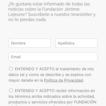
¿Te gustaría estar informado de todas las
noticias sobre la Fundación Jérôme
Lejeune? Suscríbete a nuestra newsletter y
no te pierdas nada.
N
o
N
A
m
o
p
C
b
m
e
o
r
b
l
r
e
r
l
P
e
r
i
ENTIENDO Y ACEPTO el tratamiento de mis
*
d
o
e
datos tal y como se describe y se explica con
o
l
o
s
mayor detalle en la
Política de Privacidad
.
í
e
t
l
I
ENTIENDO Y ACEPTO recibir información en
i
e
n
los términos arriba indicados sobre la actividad,
c
c
f
a
t
productos y servicios ofrecidos por FUNDACIÓN
o
d