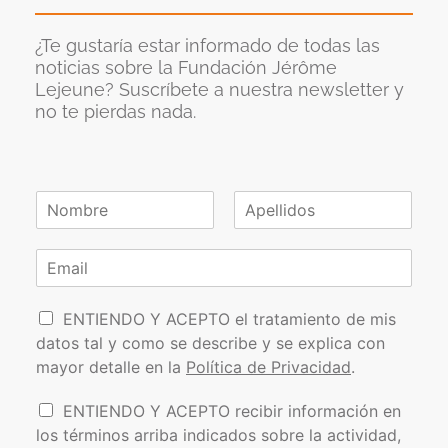
¿Te gustaría estar informado de todas las
noticias sobre la Fundación Jérôme
Lejeune? Suscríbete a nuestra newsletter y
no te pierdas nada.
N
o
N
A
m
o
p
C
b
m
e
o
r
b
l
r
e
r
l
P
e
r
i
ENTIENDO Y ACEPTO el tratamiento de mis
*
d
o
e
datos tal y como se describe y se explica con
o
l
o
s
mayor detalle en la
Política de Privacidad
.
í
e
t
l
I
ENTIENDO Y ACEPTO recibir información en
i
e
n
los términos arriba indicados sobre la actividad,
c
c