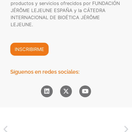
f
a
t
productos y servicios ofrecidos por FUNDACIÓN
o
d
r
JÉRÔME LEJEUNE ESPAÑA y la CÁTEDRA
r
e
ó
INTERNACIONAL DE BIOÉTICA JÉRÔME
m
P
n
a
LEJEUNE.
r
i
c
i
c
i
v
o
ó
a
*
n
INSCRIBIRME
c
C
i
o
d
m
a
e
Síguenos en redes sociales:
d
r
*
c
i
a
l
*