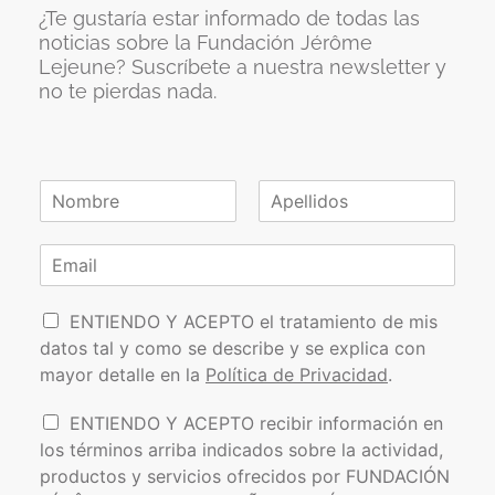
¿Te gustaría estar informado de todas las
noticias sobre la Fundación Jérôme
Lejeune? Suscríbete a nuestra newsletter y
no te pierdas nada.
N
o
N
A
m
o
p
C
b
m
e
o
r
b
l
r
e
r
l
P
e
r
i
ENTIENDO Y ACEPTO el tratamiento de mis
*
d
o
e
datos tal y como se describe y se explica con
o
l
o
s
mayor detalle en la
Política de Privacidad
.
í
e
t
l
I
ENTIENDO Y ACEPTO recibir información en
i
e
n
los términos arriba indicados sobre la actividad,
c
c
f
a
t
productos y servicios ofrecidos por FUNDACIÓN
o
d