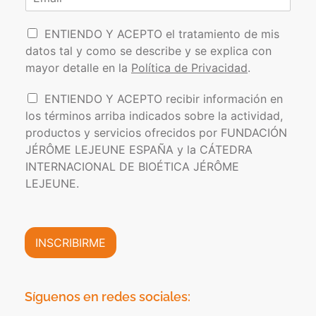
o
r
b
l
r
e
r
l
P
e
r
i
ENTIENDO Y ACEPTO el tratamiento de mis
*
d
o
e
datos tal y como se describe y se explica con
o
l
o
s
mayor detalle en la
Política de Privacidad
.
í
e
t
l
I
ENTIENDO Y ACEPTO recibir información en
i
e
n
los términos arriba indicados sobre la actividad,
c
c
f
a
t
productos y servicios ofrecidos por FUNDACIÓN
o
d
r
JÉRÔME LEJEUNE ESPAÑA y la CÁTEDRA
r
e
ó
INTERNACIONAL DE BIOÉTICA JÉRÔME
m
P
n
a
LEJEUNE.
r
i
c
i
c
i
v
o
ó
a
*
n
INSCRIBIRME
c
C
i
o
d
m
a
e
Síguenos en redes sociales:
d
r
*