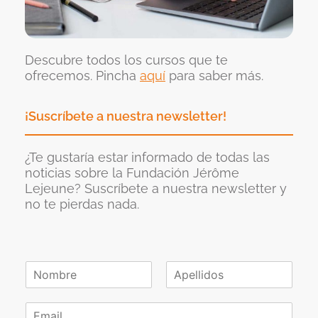
Descubre todos los cursos que te
ofrecemos. Pincha
aquí
para saber más.
¡Suscríbete a nuestra newsletter!
¿Te gustaría estar informado de todas las
noticias sobre la Fundación Jérôme
Lejeune? Suscríbete a nuestra newsletter y
no te pierdas nada.
N
o
N
A
m
o
p
C
b
m
e