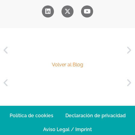
c
i
a
l
*
Volver al Blog
Política de cookies
Declaración de privacidad
Aviso Legal / Imprint