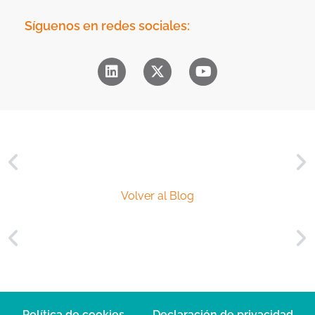
d
m
a
e
Síguenos en redes sociales:
d
r
*
c
i
a
l
*
Volver al Blog
Política de cookies
Declaración de privacidad