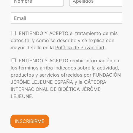
o
N
A
m
o
p
C
b
m
e
o
r
b
l
r
e
r
l
P
e
r
i
ENTIENDO Y ACEPTO el tratamiento de mis
*
d
o
e
datos tal y como se describe y se explica con
o
l
o
s
mayor detalle en la
Política de Privacidad
.
í
e
t
l
I
ENTIENDO Y ACEPTO recibir información en
i
e
n
los términos arriba indicados sobre la actividad,
c
c
f
a
t
productos y servicios ofrecidos por FUNDACIÓN
o
d
r
JÉRÔME LEJEUNE ESPAÑA y la CÁTEDRA
r
e
ó
INTERNACIONAL DE BIOÉTICA JÉRÔME
m
P
n
a
LEJEUNE.
r
i
c
i
c
i
v
o
ó
a
*
n
INSCRIBIRME
c
C
i
o