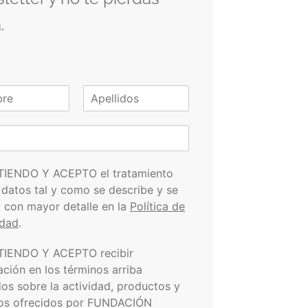
.
A
p
e
l
l
i
TIENDO Y ACEPTO el tratamiento
d
 datos tal y como se describe y se
o
s
a con mayor detalle en la
Política de
idad
.
TIENDO Y ACEPTO recibir
ación en los términos arriba
dos sobre la actividad, productos y
ios ofrecidos por FUNDACIÓN