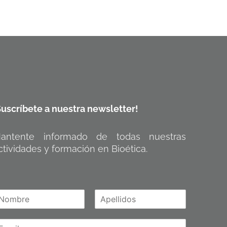
Suscríbete a nuestra newsletter!
antente informado de todas nuestras
ctividades y formación en Bioética.
A
m
p