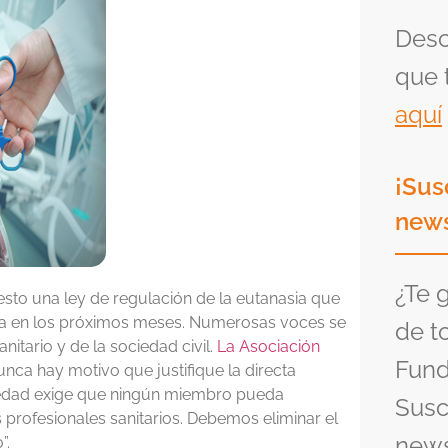
Desc
que 
aquí
¡Sus
news
¿Te 
sto una ley de regulación de la eutanasia que
tida en los próximos meses. Numerosas voces se
de t
nitario y de la sociedad civil.
La Asociación
Fund
unca hay motivo que justifique la directa
ciedad exige que ningún miembro pueda
Susc
 profesionales sanitarios. Debemos eliminar el
news
”.