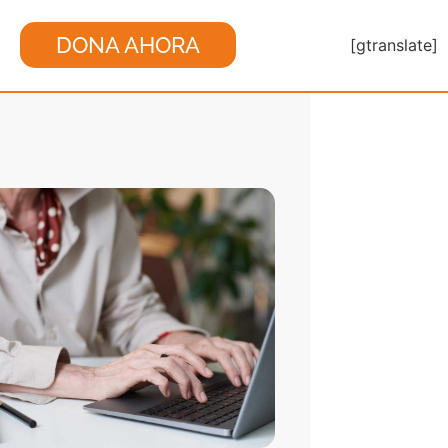
DONA AHORA
[gtranslate]