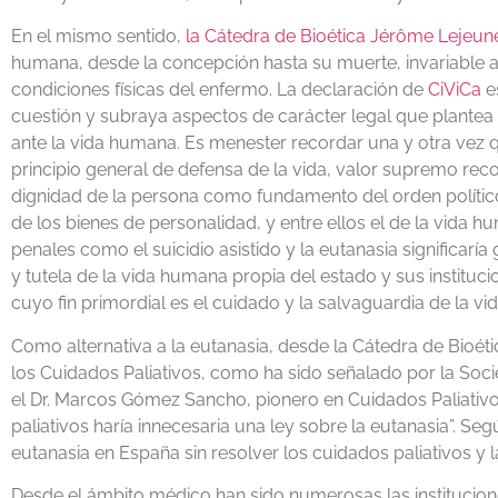
En el mismo sentido,
la Cátedra de Bioética Jérôme Lejeun
humana, desde la concepción hasta su muerte, invariable a l
condiciones físicas del enfermo. La declaración de
CiViCa
e
cuestión y subraya aspectos de carácter legal que plantea l
ante la vida humana. Es menester recordar una y otra vez 
principio general de defensa de la vida, valor supremo recog
dignidad de la persona como fundamento del orden polític
de los bienes de personalidad, y entre ellos el de la vida 
penales como el suicidio asistido y la eutanasia significarí
y tutela de la vida humana propia del estado y sus institucion
cuyo fin primordial es el cuidado y la salvaguardia de la vid
Como alternativa a la eutanasia, desde la Cátedra de Bioé
los Cuidados Paliativos, como ha sido señalado por la Soc
el Dr. Marcos Gómez Sancho, pionero en Cuidados Paliativo
paliativos haría innecesaria una ley sobre la eutanasia”. Seg
eutanasia en España sin resolver los cuidados paliativos y 
Desde el ámbito médico han sido numerosas las institucio