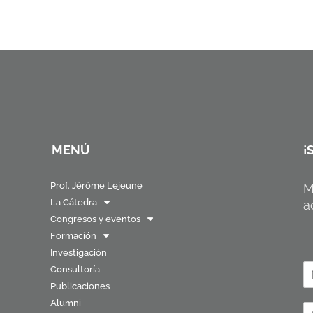
MENÚ
¡
Prof. Jérôme Lejeune
M
La Cátedra
a
Congresos y eventos
Formación
Investigación
N
Consultoría
o
Publicaciones
N
Alumni
o
C
b