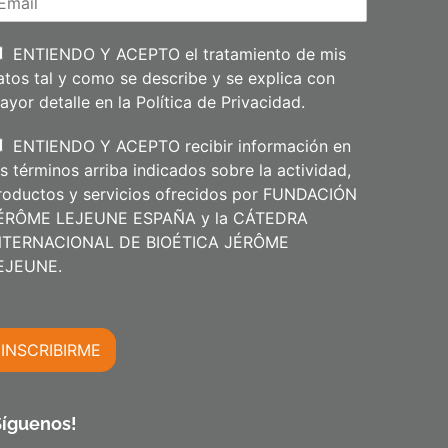
e
l
l
i
ENTIENDO Y ACEPTO el tratamiento de mis
d
atos tal y como se describe y se explica con
o
s
ayor detalle en la
Política de Privacidad
.
ENTIENDO Y ACEPTO recibir información en
os términos arriba indicados sobre la actividad,
roductos y servicios ofrecidos por FUNDACIÓN
ÉRÔME LEJEUNE ESPAÑA y la CÁTEDRA
NTERNACIONAL DE BIOÉTICA JÉRÔME
m
EJEUNE.
INSCRIBIRME
m
Síguenos!