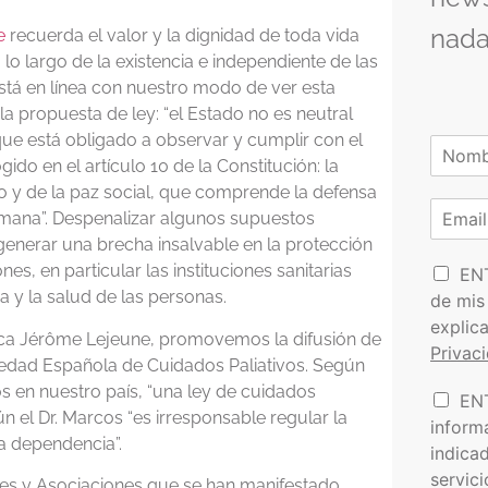
nada
e
recuerda el valor y la dignidad de toda vida
o largo de la existencia e independiente de las
stá en línea con nuestro modo de ver esta
a propuesta de ley: “el Estado no es neutral
que está obligado a observar y cumplir con el
N
o
ido en el artículo 10 de la Constitución: la
N
m
o y de la paz social, que comprende la defensa
o
C
b
humana”. Despenalizar algunos supuestos
m
o
r
b
a generar una brecha insalvable en la protección
r
e
r
P
es, en particular las instituciones sanitarias
e
r
EN
*
o
e
a y la salud de las personas.
de mis
l
o
explic
í
e
tica Jérôme Lejeune, promovemos la difusión de
Privac
t
l
iedad Española de Cuidados Paliativos. Según
i
e
s en nuestro país, “una ley de cuidados
I
EN
c
c
ún el Dr. Marcos “es irresponsable regular la
n
a
t
inform
f
la dependencia”.
d
r
indica
o
e
ó
servic
r
nes y Asociaciones que se han manifestado