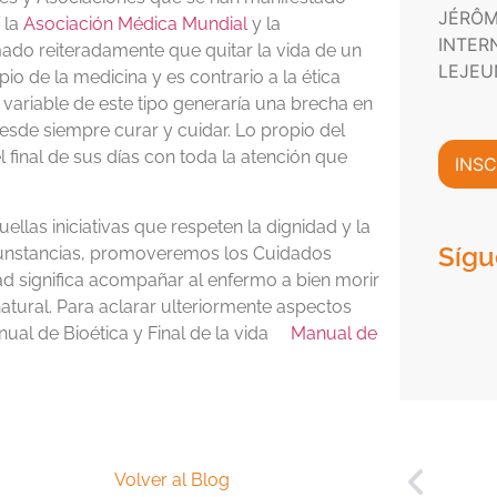
P
n
JÉRÔM
m
r
 la
Asociación Médica Mundial
y la
i
a
INTER
i
c
mado reiteradamente que quitar la vida de un
c
v
o
LEJEU
io de la medicina y es contrario a la ética
i
a
*
 variable de este tipo generaría una brecha en
ó
c
n
desde siempre curar y cuidar. Lo propio del
i
C
d
 final de sus días con toda la atención que
INSC
o
a
m
d
e
*
las iniciativas que respeten la dignidad y la
r
Sígu
rcunstancias, promoveremos los Cuidados
c
dad significa acompañar al enfermo a bien morir
i
a
atural. Para aclarar ulteriormente aspectos
l
al de Bioética y Final de la vida
Manual de
*
Volver al Blog