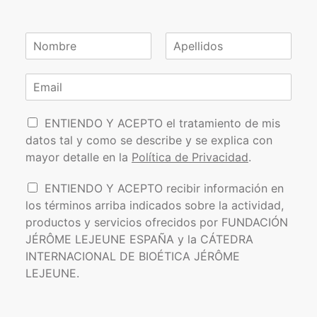
N
o
N
A
m
o
p
C
b
m
e
o
r
b
l
r
e
r
l
P
e
r
i
ENTIENDO Y ACEPTO el tratamiento de mis
*
d
o
e
datos tal y como se describe y se explica con
o
l
o
s
mayor detalle en la
Política de Privacidad
.
í
e
t
l
I
ENTIENDO Y ACEPTO recibir información en
i
e
n
los términos arriba indicados sobre la actividad,
c
c
f
a
t
productos y servicios ofrecidos por FUNDACIÓN
o
d
r
JÉRÔME LEJEUNE ESPAÑA y la CÁTEDRA
r
e
ó
INTERNACIONAL DE BIOÉTICA JÉRÔME
m
P
n
a
LEJEUNE.
r
i
c
i
c
i
v
o
ó