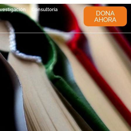
nvestigación
Consultoría
DONA
AHORA