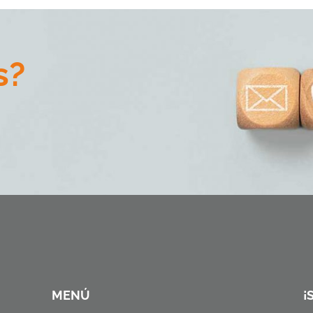
s?
MENÚ
¡