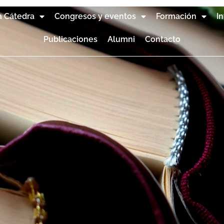
a Cátedra
Congresos y eventos
Formación
I
Publicaciones
Alumni
Contacto