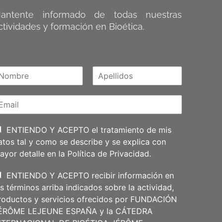
antente informado de todas nuestras
ctividades y formación en Bioética.
A
m
p
e
l
l
i
ENTIENDO Y ACEPTO el tratamiento de mis
d
atos tal y como se describe y se explica con
o
s
ayor detalle en la
Política de Privacidad
.
ENTIENDO Y ACEPTO recibir información en
os términos arriba indicados sobre la actividad,
roductos y servicios ofrecidos por FUNDACIÓN
ÉRÔME LEJEUNE ESPAÑA y la CÁTEDRA