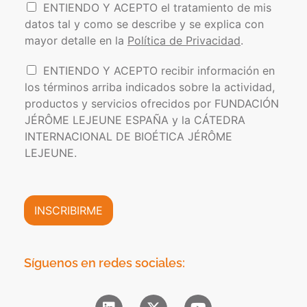
P
e
r
i
ENTIENDO Y ACEPTO el tratamiento de mis
*
d
o
e
datos tal y como se describe y se explica con
o
l
o
s
mayor detalle en la
Política de Privacidad
.
í
e
t
l
I
ENTIENDO Y ACEPTO recibir información en
i
e
n
los términos arriba indicados sobre la actividad,
c
c
f
a
t
productos y servicios ofrecidos por FUNDACIÓN
o
d
r
JÉRÔME LEJEUNE ESPAÑA y la CÁTEDRA
r
e
ó
INTERNACIONAL DE BIOÉTICA JÉRÔME
m
P
n
a
LEJEUNE.
r
i
c
i
c
i
v
o
ó
a
*
n
INSCRIBIRME
c
C
i
o
d
m
a
e
Síguenos en redes sociales:
d
r
*
c
i