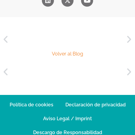
a
l
*
Volver al Blog
Política de cookies
Declaración de privacidad
Aviso Legal / Imprint
Descargo de Responsabilidad