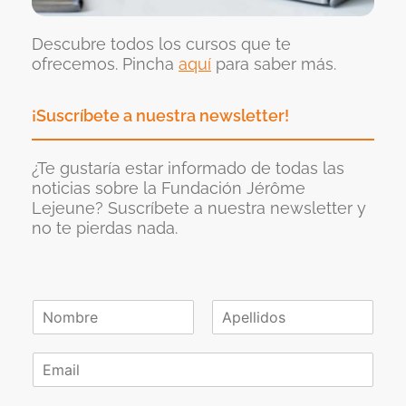
Descubre todos los cursos que te
ofrecemos. Pincha
aquí
para saber más.
¡Suscríbete a nuestra newsletter!
¿Te gustaría estar informado de todas las
noticias sobre la Fundación Jérôme
Lejeune? Suscríbete a nuestra newsletter y
no te pierdas nada.
N
o
N
A
m
o
p
C
b
m
e
o
r
b
l
r
e
r
l