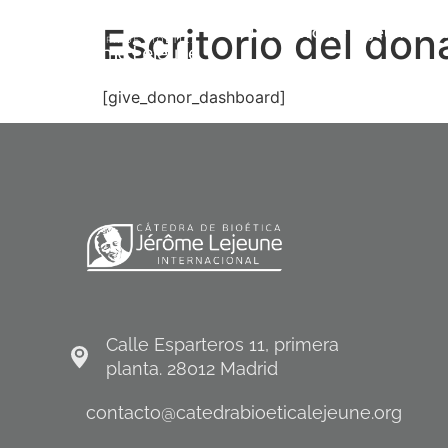
Escritorio del don
Prof. Jérôme Lejeune
L
[give_donor_dashboard]
Calle Esparteros 11, primera
planta. 28012 Madrid
contacto@catedrabioeticalejeune.org