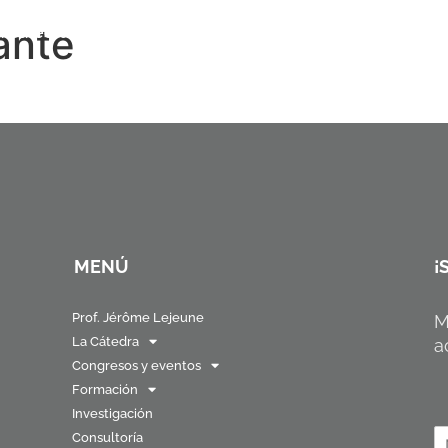
ante
a Cátedra
Congresos y eventos
Formación
I
Publicaciones
Alumni
Contacto
MENÚ
¡
Prof. Jérôme Lejeune
M
La Cátedra
a
Congresos y eventos
Formación
Investigación
N
Consultoría