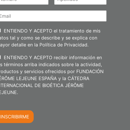
A
m
p
e
l
l
i
ENTIENDO Y ACEPTO el tratamiento de mis
d
atos tal y como se describe y se explica con
o
s
ayor detalle en la
Política de Privacidad
.
ENTIENDO Y ACEPTO recibir información en
os términos arriba indicados sobre la actividad,
roductos y servicios ofrecidos por FUNDACIÓN
ÉRÔME LEJEUNE ESPAÑA y la CÁTEDRA
NTERNACIONAL DE BIOÉTICA JÉRÔME
m
EJEUNE.
INSCRIBIRME