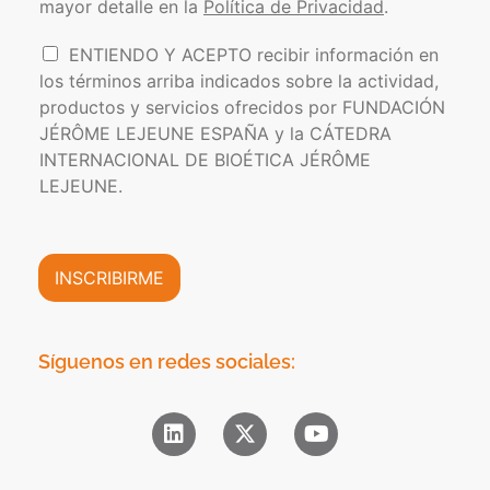
s
mayor detalle en la
Política de Privacidad
.
í
e
t
l
I
ENTIENDO Y ACEPTO recibir información en
i
e
n
los términos arriba indicados sobre la actividad,
c
c
f
a
t
productos y servicios ofrecidos por FUNDACIÓN
o
d
r
JÉRÔME LEJEUNE ESPAÑA y la CÁTEDRA
r
e
ó
INTERNACIONAL DE BIOÉTICA JÉRÔME
m
P
n
a
LEJEUNE.
r
i
c
i
c
i
v
o
ó
a
*
n
INSCRIBIRME
c
C
i
o
d
m
a
e
Síguenos en redes sociales:
d
r
*
c
i
a
l
*