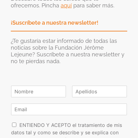
ofrecemos. Pincha
aquí
para saber más.
¡Suscríbete a nuestra newsletter!
¿Te gustaría estar informado de todas las
noticias sobre la Fundación Jérôme
Lejeune? Suscríbete a nuestra newsletter y
no te pierdas nada.
N
o
N
A
m
o
p
C
b
m
e
o
r
b
l
r
e
r
l
P
e
r
i
ENTIENDO Y ACEPTO el tratamiento de mis
*
d
o
e
datos tal y como se describe y se explica con
o
l
o