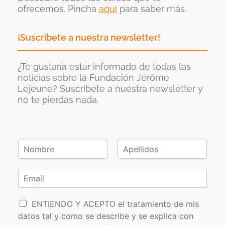
ofrecemos. Pincha
aquí
para saber más.
¡Suscríbete a nuestra newsletter!
¿Te gustaría estar informado de todas las
noticias sobre la Fundación Jérôme
Lejeune? Suscríbete a nuestra newsletter y
no te pierdas nada.
N
o
N
A
m
o
p
C
b
m
e
o
r
b
l
r
e
r
l
P
e
r
i
ENTIENDO Y ACEPTO el tratamiento de mis
*
d
o
e
datos tal y como se describe y se explica con
o
l
o