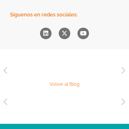
o
d
m
a
e
Síguenos en redes sociales:
d
r
*
c
i
a
l
*
Volver al Blog