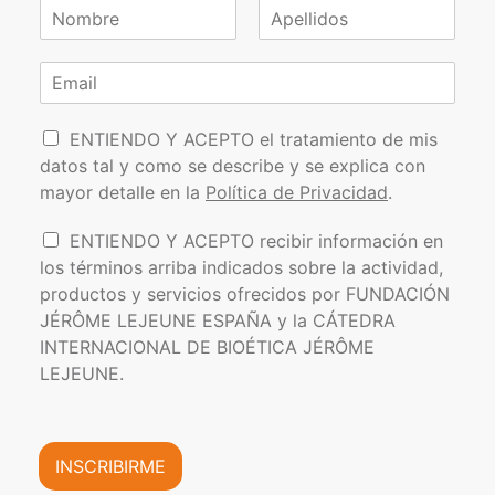
N
o
N
A
m
o
p
C
b
m
e
o
r
b
l
r
e
r
l
P
e
r
i
ENTIENDO Y ACEPTO el tratamiento de mis
*
d
o
e
datos tal y como se describe y se explica con
o
l
o
s
mayor detalle en la
Política de Privacidad
.
í
e
t
l
I
ENTIENDO Y ACEPTO recibir información en
i
e
n
los términos arriba indicados sobre la actividad,
c
c
f
a
t
productos y servicios ofrecidos por FUNDACIÓN
o
d
r
JÉRÔME LEJEUNE ESPAÑA y la CÁTEDRA
r
e
ó
INTERNACIONAL DE BIOÉTICA JÉRÔME
m
P
n
a
LEJEUNE.
r
i
c
i
c
i
v
o
ó
a
*
n
INSCRIBIRME
c
C
i