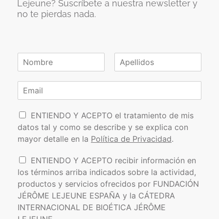
Lejeune? Suscríbete a nuestra newsletter y
no te pierdas nada.
N
o
N
A
m
o
p
C
b
m
e
o
r
b
l
r
e
r
l
P
e
r
i
ENTIENDO Y ACEPTO el tratamiento de mis
*
d
o
e
datos tal y como se describe y se explica con
o
l
o
s
mayor detalle en la
Política de Privacidad
.
í
e
t
l
I
ENTIENDO Y ACEPTO recibir información en
i
e
n
los términos arriba indicados sobre la actividad,
c
c
f
a
t
productos y servicios ofrecidos por FUNDACIÓN
o
d
r
JÉRÔME LEJEUNE ESPAÑA y la CÁTEDRA
r
e
ó
INTERNACIONAL DE BIOÉTICA JÉRÔME
m
P
n
a