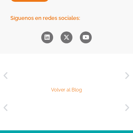
i
o
d
m
a
e
Síguenos en redes sociales:
d
r
*
c
i
a
l
*
Volver al Blog