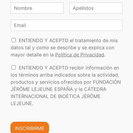
N
o
N
A
m
o
p
C
b
m
e
o
r
b
l
r
e
r
l
P
e
r
i
ENTIENDO Y ACEPTO el tratamiento de mis
*
d
o
e
datos tal y como se describe y se explica con
o
l
o
s
mayor detalle en la
Política de Privacidad
.
í
e
t
l
I
ENTIENDO Y ACEPTO recibir información en
i
e
n
los términos arriba indicados sobre la actividad,
c
c
f
a
t
productos y servicios ofrecidos por FUNDACIÓN
o
d
r
JÉRÔME LEJEUNE ESPAÑA y la CÁTEDRA
r
e
ó
INTERNACIONAL DE BIOÉTICA JÉRÔME
m
P
n
a
LEJEUNE.
r
i
c
i
c
i
v
o
ó
a
*
n
INSCRIBIRME
c
C