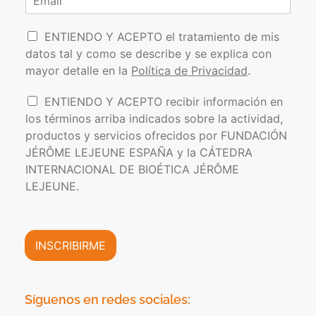
m
e
o
r
b
l
r
e
r
l
P
e
r
i
ENTIENDO Y ACEPTO el tratamiento de mis
*
d
o
e
datos tal y como se describe y se explica con
o
l
o
s
mayor detalle en la
Política de Privacidad
.
í
e
t
l
I
ENTIENDO Y ACEPTO recibir información en
i
e
n
los términos arriba indicados sobre la actividad,
c
c
f
a
t
productos y servicios ofrecidos por FUNDACIÓN
o
d
r
JÉRÔME LEJEUNE ESPAÑA y la CÁTEDRA
r
e
ó
INTERNACIONAL DE BIOÉTICA JÉRÔME
m
P
n
a
LEJEUNE.
r
i
c
i
c
i
v
o
ó
a
*
n
INSCRIBIRME
c
C
i
o
d
m
a
e
Síguenos en redes sociales:
d
r