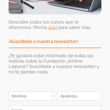
Descubre todos los cursos que te
ofrecemos. Pincha
aquí
para saber más.
¡Suscríbete a nuestra newsletter!
¿Te gustaría estar informado de todas las
noticias sobre la Fundación Jérôme
Lejeune? Suscríbete a nuestra newsletter y
no te pierdas nada.
N
o
N
A
m
o
p
C
b