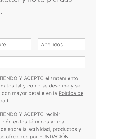
.
A
p
e
l
l
i
TIENDO Y ACEPTO el tratamiento
d
 datos tal y como se describe y se
o
s
a con mayor detalle en la
Política de
idad
.
TIENDO Y ACEPTO recibir
ación en los términos arriba
dos sobre la actividad, productos y
ios ofrecidos por FUNDACIÓN