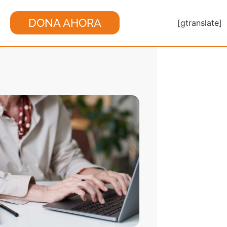
DONA AHORA
[gtranslate]