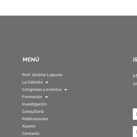
MENÚ
¡
Prof. Jérôme Lejeune
M
La Cátedra
a
Congresos y eventos
Formación
Investigación
N
Consultoría
o
Publicaciones
N
Alumni
o
C
b
m
Contacto
o
r
b