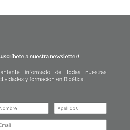
Suscríbete a nuestra newsletter!
antente informado de todas nuestras
ctividades y formación en Bioética.
A
m
p
e
l