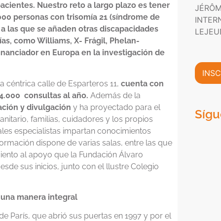
P
n
acientes. Nuestro reto a largo plazo es tener
JÉRÔM
m
r
i
000 personas con trisomía 21 (síndrome de
a
INTER
i
c
c
 a las que se añaden otras discapacidades
v
o
LEJEU
i
a
*
as, como Williams, X- Frágil, Phelan-
ó
c
inanciador en Europa en la investigación de
n
i
C
d
INSC
o
a
a céntrica calle de Esparteros 11,
cuenta con
m
d
 4.000 consultas al año.
Además de la
e
*
r
ación y divulgación
y ha proyectado para el
Sígu
c
nitario, familias, cuidadores y los propios
i
ales especialistas impartan conocimientos
a
ormación dispone de varias salas, entre las que
l
iento al apoyo que la Fundación Álvaro
*
de sus inicios, junto con el llustre Colegio
e una manera integral
o de París, que abrió sus puertas en 1997 y por el