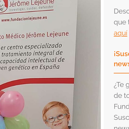
Desc
que 
aquí
¡Sus
news
¿Te 
de t
Fund
Susc
news