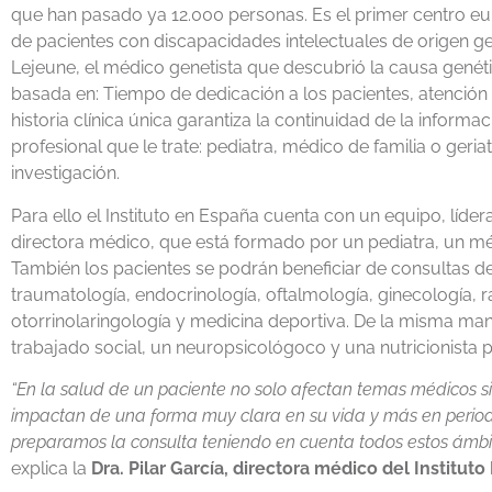
que han pasado ya 12.000 personas. Es el primer centro eur
de pacientes con discapacidades intelectuales de origen gen
Lejeune, el médico genetista que descubrió la causa genéti
basada en: Tiempo de dedicación a los pacientes, atención 
historia clínica única garantiza la continuidad de la infor
profesional que le trate: pediatra, médico de familia o geriatr
investigación.
Para ello el Instituto en España cuenta con un equipo, líder
directora médico, que está formado por un pediatra, un mé
También los pacientes se podrán beneficiar de consultas d
traumatología, endocrinología, oftalmología, ginecología, ra
otorrinolaringología y medicina deportiva. De la misma mane
trabajado social, un neuropsicológoco y una nutricionista p
“En la salud de un paciente no solo afectan temas médicos sin
impactan de una forma muy clara en su vida y más en period
preparamos la consulta teniendo en cuenta todos estos ámbi
explica la
Dra. Pilar García, directora médico del Instit