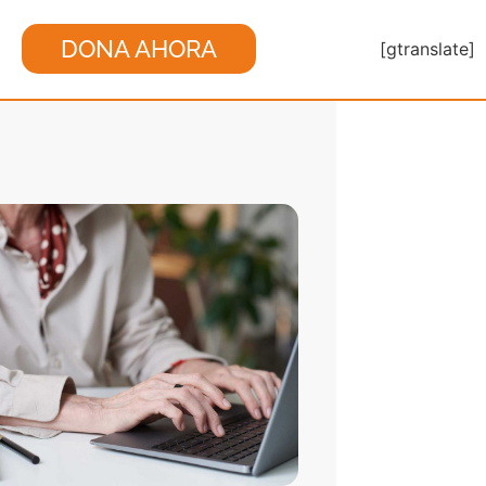
DONA AHORA
[gtranslate]