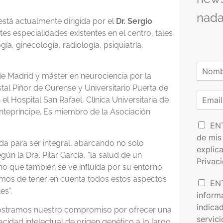
nada
está actualmente dirigida por el
Dr. Sergio
tes especialidades existentes en el centro, tales
a, ginecología, radiología, psiquiatría,
N
o
 Madrid y máster en neurociencia por la
N
m
stal Piñor de Ourense y Universitario Puerta de
o
C
b
el Hospital San Rafael, Clínica Universitaria de
m
o
r
b
ntepríncipe. Es miembro de la Asociación
r
e
r
P
e
r
EN
*
o
e
de mis
da para ser integral, abarcando no solo
l
o
explic
í
e
n la Dra. Pilar García, “la salud de un
Privac
t
l
no que también se ve influída por su entorno
i
e
atamos de tener en cuenta todos estos aspectos
I
EN
c
c
es”.
n
a
t
inform
f
d
r
indica
mostramos nuestro compromiso por ofrecer una
o
e
ó
servic
r
cidad intelectual de origen genético a lo largo