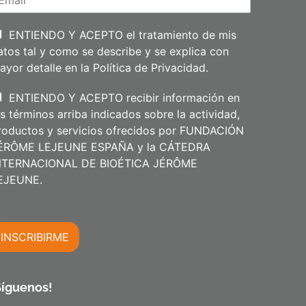
e
l
l
i
ENTIENDO Y ACEPTO el tratamiento de mis
d
atos tal y como se describe y se explica con
o
s
ayor detalle en la
Política de Privacidad
.
ENTIENDO Y ACEPTO recibir información en
os términos arriba indicados sobre la actividad,
roductos y servicios ofrecidos por FUNDACIÓN
ÉRÔME LEJEUNE ESPAÑA y la CÁTEDRA
NTERNACIONAL DE BIOÉTICA JÉRÔME
m
EJEUNE.
INSCRIBIRME
m
Síguenos!