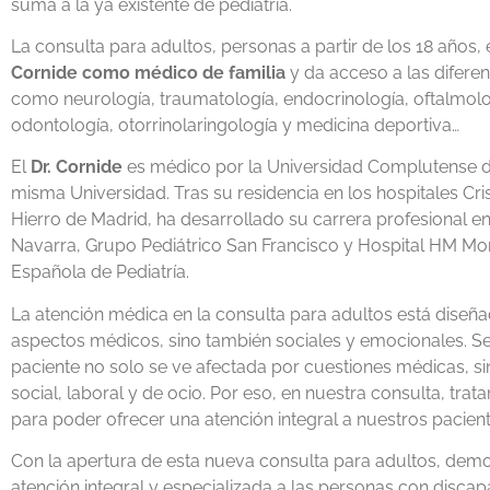
suma a la ya existente de pediatría.
La consulta para adultos, personas a partir de los 18 años, 
Cornide como médico de familia
y da acceso a las diferen
como neurología, traumatología, endocrinología, oftalmologí
odontología, otorrinolaringología y medicina deportiva…
El
Dr. Cornide
es médico por la Universidad Complutense de
misma Universidad. Tras su residencia en los hospitales Cri
Hierro de Madrid, ha desarrollado su carrera profesional en 
Navarra, Grupo Pediátrico San Francisco y Hospital HM Mo
Española de Pediatría.
La atención médica en la consulta para adultos está diseña
aspectos médicos, sino también sociales y emocionales. Segú
paciente no solo se ve afectada por cuestiones médicas, si
social, laboral y de ocio. Por eso, en nuestra consulta, tr
para poder ofrecer una atención integral a nuestros pacient
Con la apertura de esta nueva consulta para adultos, de
atención integral y especializada a las personas con discapa