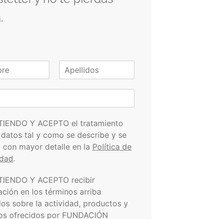
.
A
p
e
l
l
i
TIENDO Y ACEPTO el tratamiento
d
 datos tal y como se describe y se
o
s
a con mayor detalle en la
Política de
idad
.
TIENDO Y ACEPTO recibir
ación en los términos arriba
dos sobre la actividad, productos y
ios ofrecidos por FUNDACIÓN