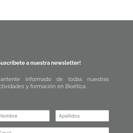
Suscríbete a nuestra newsletter!
antente informado de todas nuestras
ctividades y formación en Bioética.
A
m
p