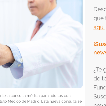
Desc
que 
aquí
¡Sus
news
¿Te 
de t
Fund
Susc
nte la consulta médica para adultos con
tituto Médico de Madrid. Esta nueva consulta se
news