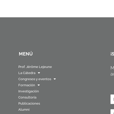
MENÚ
¡
Prof. Jérôme Lejeune
M
La Cátedra
a
Congresos y eventos
Formación
Investigación
N
Consultoría
o
Publicaciones
N
Alumni
o
C
b