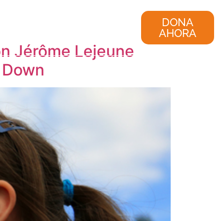
nvestigación
Consultoría
DONA
AHORA
ón Jérôme Lejeune
e Down