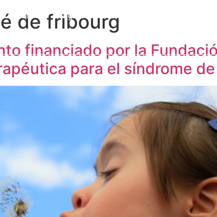
té de fribourg
a Cátedra
Congresos y eventos
Formación
I
Publicaciones
Alumni
Contacto
to financiado por la Fundaci
rapéutica para el síndrome d