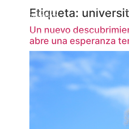
Etiqueta:
universi
Prof. Jérôme Lejeune
L
Un nuevo descubrimien
abre una esperanza te