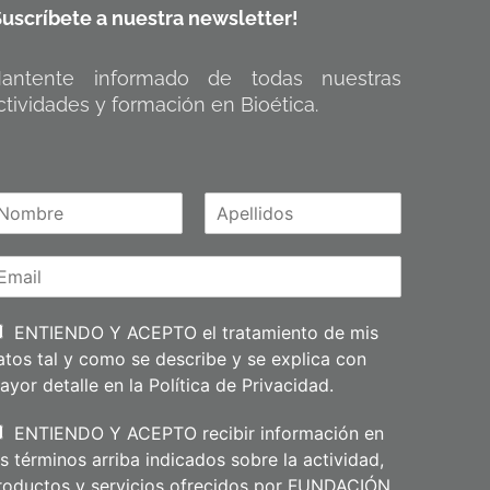
Suscríbete a nuestra newsletter!
antente informado de todas nuestras
ctividades y formación en Bioética.
A
m
p
e
l
l
i
ENTIENDO Y ACEPTO el tratamiento de mis
d
atos tal y como se describe y se explica con
o
s
ayor detalle en la
Política de Privacidad
.
ENTIENDO Y ACEPTO recibir información en
os términos arriba indicados sobre la actividad,
roductos y servicios ofrecidos por FUNDACIÓN