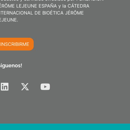
ÉRÔME LEJEUNE ESPAÑA y la CÁTEDRA
NTERNACIONAL DE BIOÉTICA JÉRÔME
m
EJEUNE.
INSCRIBIRME
m
Síguenos!