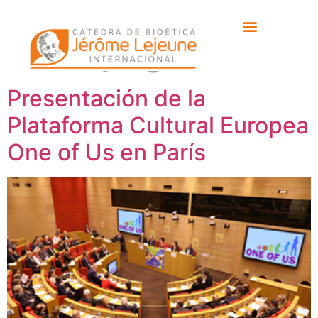
Etiqueta:
Thierry de
la Villejeugue
Presentación de la
Plataforma Cultural Europea
One of Us en París