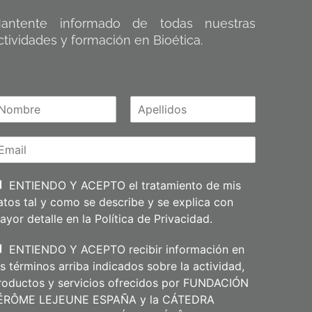
antente informado de todas nuestras
ctividades y formación en Bioética.
A
m
p
e
l
l
i
ENTIENDO Y ACEPTO el tratamiento de mis
d
atos tal y como se describe y se explica con
o
s
ayor detalle en la
Política de Privacidad
.
ENTIENDO Y ACEPTO recibir información en
os términos arriba indicados sobre la actividad,
roductos y servicios ofrecidos por FUNDACIÓN
ÉRÔME LEJEUNE ESPAÑA y la CÁTEDRA