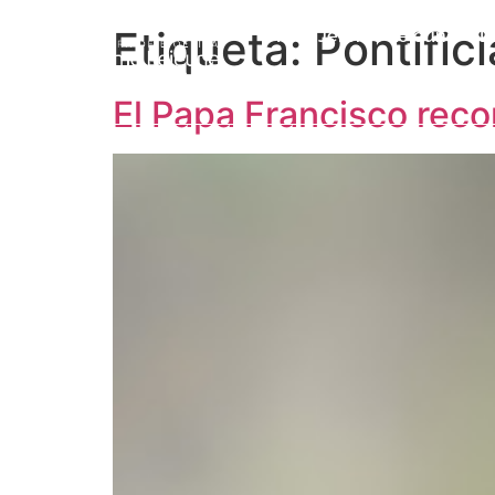
Etiqueta:
Pontific
Prof. Jérôme Lejeune
L
El Papa Francisco rec