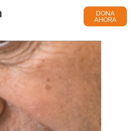
a
nvestigación
Consultoría
DONA
AHORA