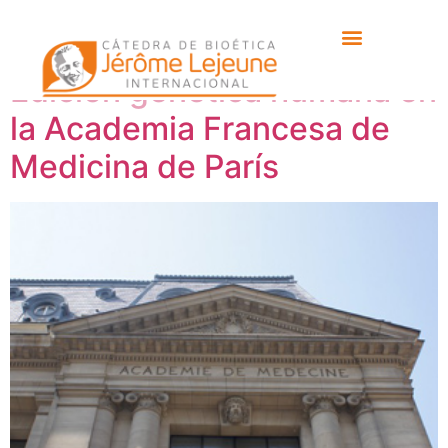
Etiqueta:
parís
Edición genética humana en
la Academia Francesa de
Medicina de París