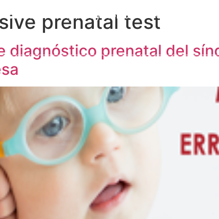
sive prenatal test
a Cátedra
Congresos y eventos
Formación
I
Publicaciones
Alumni
Contacto
de diagnóstico prenatal del s
esa