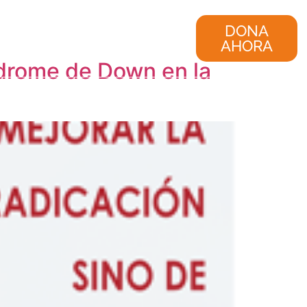
nvestigación
Consultoría
DONA
AHORA
índrome de Down en la