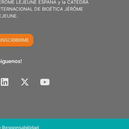
ÉRÔME LEJEUNE ESPAÑA y la CÁTEDRA
NTERNACIONAL DE BIOÉTICA JÉRÔME
m
EJEUNE.
INSCRIBIRME
m
Síguenos!
 Responsabilidad