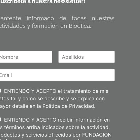
Suscríbete a nuestra newsletter!
antente informado de todas nuestras
ctividades y formación en Bioética.
A
m
p
e
l
l
i
ENTIENDO Y ACEPTO el tratamiento de mis
d
atos tal y como se describe y se explica con
o
s
ayor detalle en la
Política de Privacidad
.
ENTIENDO Y ACEPTO recibir información en
os términos arriba indicados sobre la actividad,
roductos y servicios ofrecidos por FUNDACIÓN