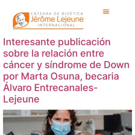
Etiqueta:
Marta
Osuna
Interesante publicación
sobre la relación entre
cáncer y síndrome de Down
por Marta Osuna, becaria
Álvaro Entrecanales-
Lejeune