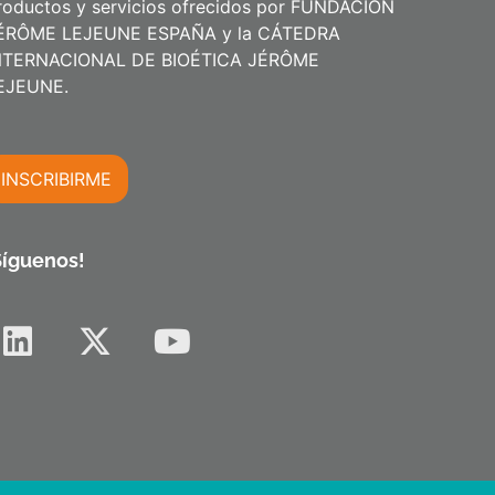
roductos y servicios ofrecidos por FUNDACIÓN
ÉRÔME LEJEUNE ESPAÑA y la CÁTEDRA
NTERNACIONAL DE BIOÉTICA JÉRÔME
m
EJEUNE.
INSCRIBIRME
m
Síguenos!