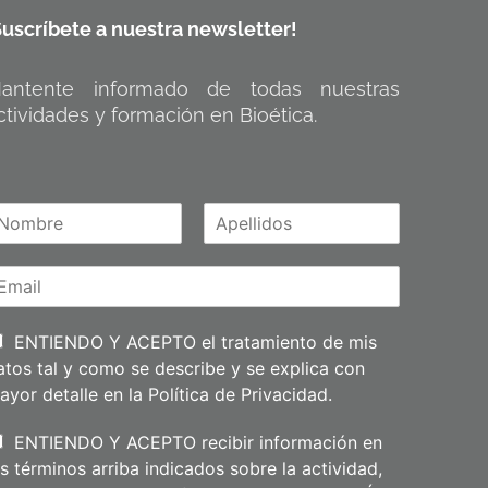
Suscríbete a nuestra newsletter!
antente informado de todas nuestras
ctividades y formación en Bioética.
A
m
p
e
l
l
i
ENTIENDO Y ACEPTO el tratamiento de mis
d
atos tal y como se describe y se explica con
o
s
ayor detalle en la
Política de Privacidad
.
ENTIENDO Y ACEPTO recibir información en
os términos arriba indicados sobre la actividad,