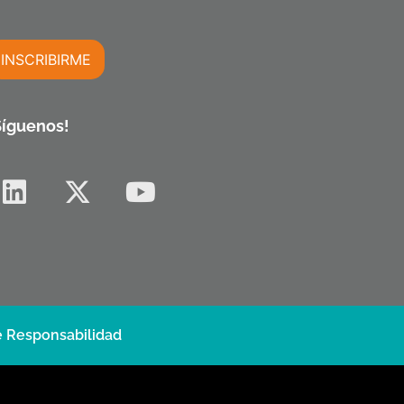
INSCRIBIRME
m
Síguenos!
 Responsabilidad