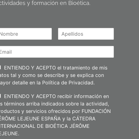
ctividades y formación en Bioética.
A
m
p
e
l
l
i
ENTIENDO Y ACEPTO el tratamiento de mis
d
atos tal y como se describe y se explica con
o
s
ayor detalle en la
Política de Privacidad
.
ENTIENDO Y ACEPTO recibir información en
os términos arriba indicados sobre la actividad,
roductos y servicios ofrecidos por FUNDACIÓN
ÉRÔME LEJEUNE ESPAÑA y la CÁTEDRA
NTERNACIONAL DE BIOÉTICA JÉRÔME
m
EJEUNE.