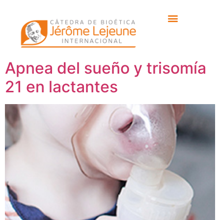
Etiqueta:
hospital
necker
Apnea del sueño y trisomía
21 en lactantes