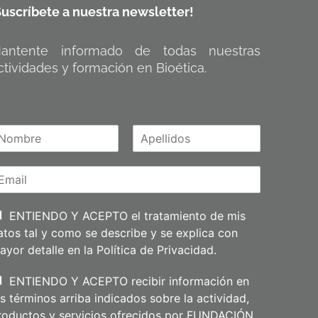
Suscríbete a nuestra newsletter!
antente informado de todas nuestras
ctividades y formación en Bioética.
A
m
p
e
l
l
i
ENTIENDO Y ACEPTO el tratamiento de mis
d
atos tal y como se describe y se explica con
o
s
ayor detalle en la
Política de Privacidad
.
ENTIENDO Y ACEPTO recibir información en
os términos arriba indicados sobre la actividad,
roductos y servicios ofrecidos por FUNDACIÓN