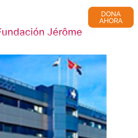
nvestigación
Consultoría
DONA
AHORA
 Fundación Jérôme