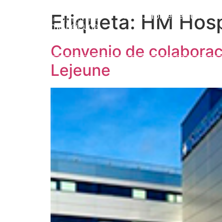
Etiqueta:
HM Hosp
Prof. Jérôme Lejeune
L
Convenio de colaborac
Lejeune