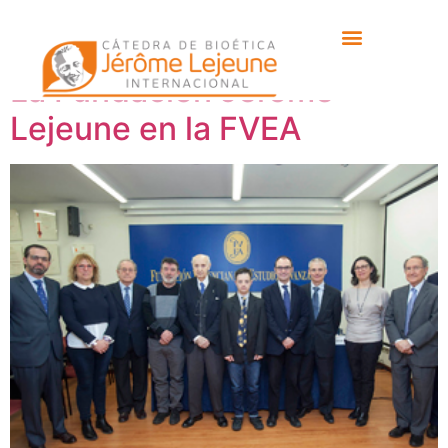
Etiqueta:
FVEA
La Fundación Jérôme
Lejeune en la FVEA