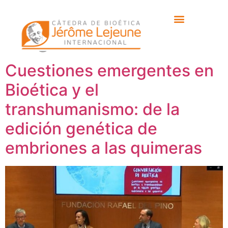
Etiqueta:
Dr. Miquel
Ángel Serra
Cuestiones emergentes en
Bioética y el
transhumanismo: de la
edición genética de
embriones a las quimeras