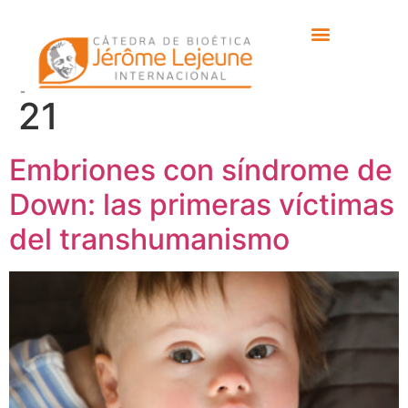
Etiqueta:
detección
precoz de la trisomía
21
Embriones con síndrome de
Down: las primeras víctimas
del transhumanismo