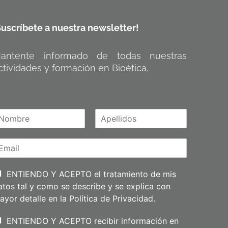
Suscríbete a nuestra newsletter!
antente informado de todas nuestras
ctividades y formación en Bioética.
A
m
p
e
l
l
i
ENTIENDO Y ACEPTO el tratamiento de mis
d
atos tal y como se describe y se explica con
o
s
ayor detalle en la
Política de Privacidad
.
ENTIENDO Y ACEPTO recibir información en