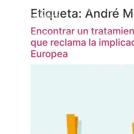
Etiqueta:
André M
Prof. Jérôme Lejeune
L
Encontrar un tratamien
que reclama la implica
Europea