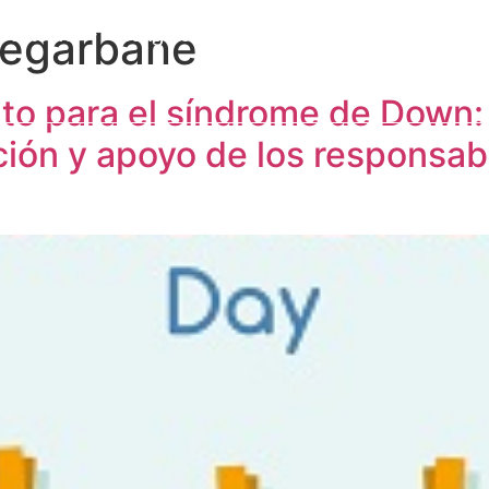
egarbane
a Cátedra
Congresos y eventos
Formación
I
Publicaciones
Alumni
Contacto
to para el síndrome de Down: 
ción y apoyo de los responsab