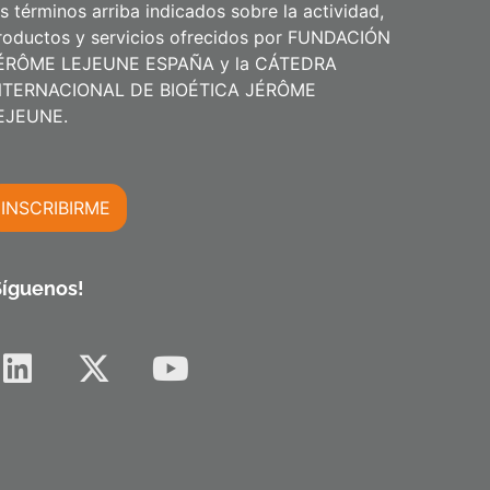
os términos arriba indicados sobre la actividad,
roductos y servicios ofrecidos por FUNDACIÓN
ÉRÔME LEJEUNE ESPAÑA y la CÁTEDRA
NTERNACIONAL DE BIOÉTICA JÉRÔME
m
EJEUNE.
INSCRIBIRME
m
Síguenos!