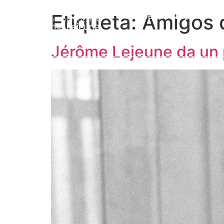
Etiqueta:
Amigos 
Prof. Jérôme Lejeune
L
Jérôme Lejeune da un 