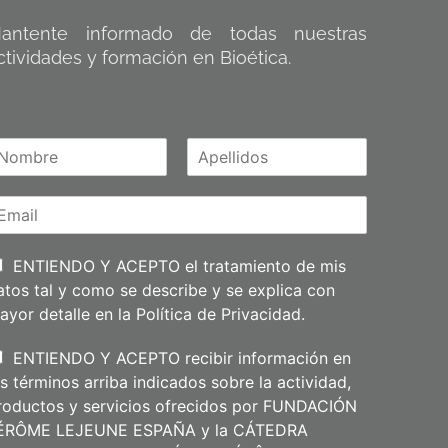
antente informado de todas nuestras
ctividades y formación en Bioética.
A
m
p
e
l
l
i
ENTIENDO Y ACEPTO el tratamiento de mis
d
atos tal y como se describe y se explica con
o
s
ayor detalle en la
Política de Privacidad
.
ENTIENDO Y ACEPTO recibir información en
os términos arriba indicados sobre la actividad,
roductos y servicios ofrecidos por FUNDACIÓN
ÉRÔME LEJEUNE ESPAÑA y la CÁTEDRA