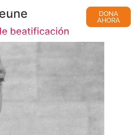
jeune
nvestigación
Consultoría
DONA
AHORA
e beatificación