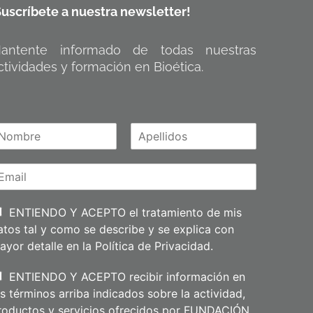
Suscríbete a nuestra newsletter!
antente informado de todas nuestras
ctividades y formación en Bioética.
A
m
p
e
l
l
i
ENTIENDO Y ACEPTO el tratamiento de mis
d
atos tal y como se describe y se explica con
o
s
ayor detalle en la
Política de Privacidad
.
ENTIENDO Y ACEPTO recibir información en
os términos arriba indicados sobre la actividad,
roductos y servicios ofrecidos por FUNDACIÓN