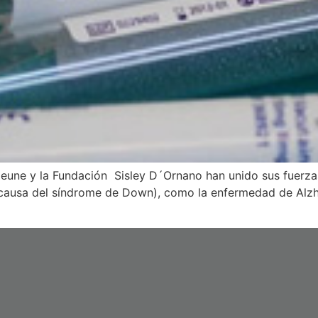
jeune y la Fundación Sisley D´Ornano han unido sus fuerza
 (causa del síndrome de Down), como la enfermedad de Alzh