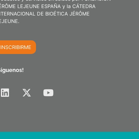
ÉRÔME LEJEUNE ESPAÑA y la CÁTEDRA
NTERNACIONAL DE BIOÉTICA JÉRÔME
m
EJEUNE.
INSCRIBIRME
m
Síguenos!