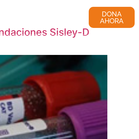
nvestigación
Consultoría
DONA
AHORA
undaciones Sisley-D