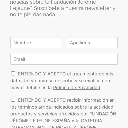
noticias sobre la Fundación Jérôme
Lejeune? Suscríbete a nuestra newsletter y
no te pierdas nada.
N
o
N
A
m
o
p
C
b
m
e
o
r
b
l
r
e
r
l
P
e
r
i
ENTIENDO Y ACEPTO el tratamiento de mis
*
d
o
e
datos tal y como se describe y se explica con
o
l
o
s
mayor detalle en la
Política de Privacidad
.
í
e
t
l
I
ENTIENDO Y ACEPTO recibir información en
i
e
n
los términos arriba indicados sobre la actividad,
c
c
f
a
t
productos y servicios ofrecidos por FUNDACIÓN
o
d
r
JÉRÔME LEJEUNE ESPAÑA y la CÁTEDRA
r
e
ó
INTERNACIONAL DE BIOÉTICA JÉRÔME
m