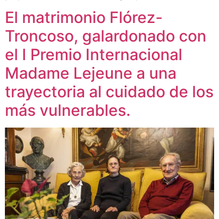
El matrimonio Flórez-
Troncoso, galardonado con
el I Premio Internacional
Madame Lejeune a una
trayectoria al cuidado de los
más vulnerables.