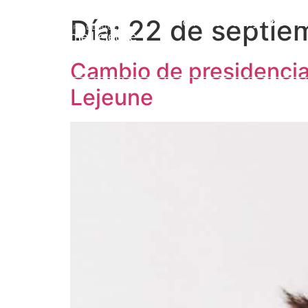
Día:
22 de septie
Prof. Jérôme Lejeune
L
Cambio de presidencia 
Lejeune