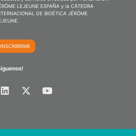
ÉRÔME LEJEUNE ESPAÑA y la CÁTEDRA
NTERNACIONAL DE BIOÉTICA JÉRÔME
m
EJEUNE.
INSCRIBIRME
m
Síguenos!