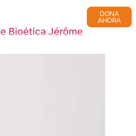
nvestigación
Consultoría
DONA
AHORA
de Bioética Jérôme