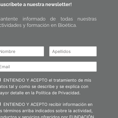
Suscríbete a nuestra newsletter!
antente informado de todas nuestras
ctividades y formación en Bioética.
A
m
p
e
l
l
i
ENTIENDO Y ACEPTO el tratamiento de mis
d
atos tal y como se describe y se explica con
o
s
ayor detalle en la
Política de Privacidad
.
ENTIENDO Y ACEPTO recibir información en
os términos arriba indicados sobre la actividad,
roductos y servicios ofrecidos por FUNDACIÓN